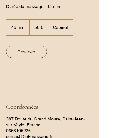
Durée du massage : 45 min
50
euros
45 min
4
50 €
Cabinet
5
m
i
n
Réserver
Coordonnées
387 Route du Grand Moure, Saint-Jean-
sur-Veyle, France
0666105226
contact@jnl-massage.fr