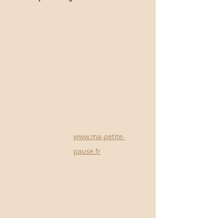
Nous suivre
Prendre RDV
Facebook
E-mail :
contact@jnl-
Instagram
massage.fr
Tél :
06 66 10 52 26
www.ma-petite-
pause.fr