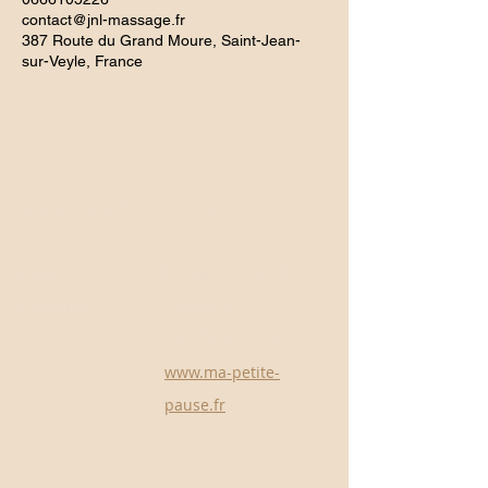
contact@jnl-massage.fr
387 Route du Grand Moure, Saint-Jean-
sur-Veyle, France
Nous suivre
Prendre RDV
Facebook
E-mail :
contact@jnl-
Instagram
massage.fr
Tél :
06 66 10 52 26
www.ma-petite-
pause.fr