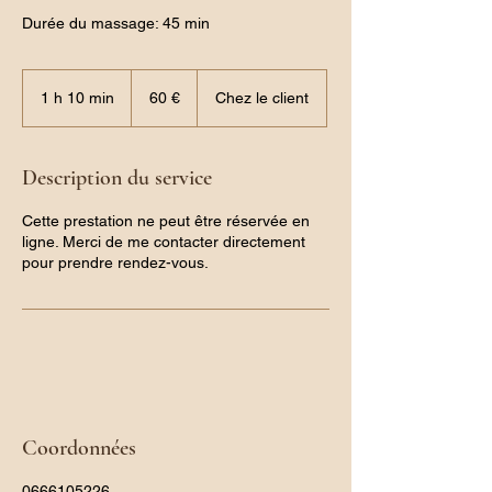
Durée du massage: 45 min
60
euros
1 h 10 min
1
60 €
Chez le client
1
0
m
Description du service
i
n
Cette prestation ne peut être réservée en
ligne. Merci de me contacter directement
pour prendre rendez-vous.
Coordonnées
0666105226