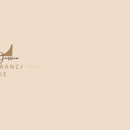
Prendre RDV
Routine drainage
Mon programme drain me up méthode
Boutique
e-Carte cadeau
Blog
Contact