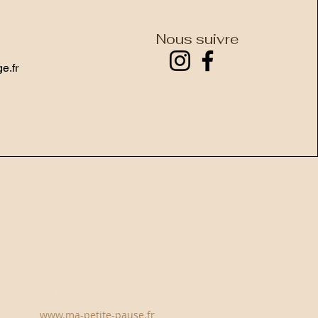
Nous suivre
e.fr
Prendre RDV
E-mail :
contact@jnl-massage.fr
Tél : 06 66 10 52 26
www.ma-petite-pause.fr