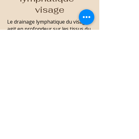
visage
Le drainage lymphatique du visage
agit en profondeur sur les tissus du
visage, réduisant les poches et les
gonflements tout en dynamisant le
réseau lymphatique et sanguin.
Elle contribue à lisser, raffermir et
redessiner les contours du visage
pour un effet sculptant visible dès la
première séance.
Le résultat : un visage drainé,
éclatant, tonifié et visiblement
rajeuni, pour une sensation de
légèreté et de bien-être
incomparable.